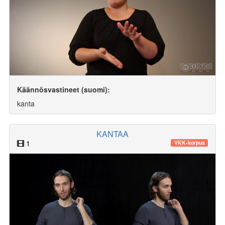
Käännösvastineet (suomi):
kanta
KANTAA
1
VKK-korpus