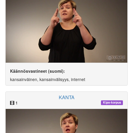
Käännösvastineet (suomi):
kansainväinen, kansainvälisyys, internet
KANTA
1
Kipo-korpus