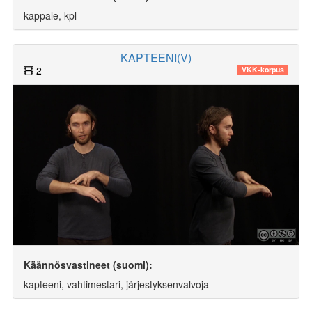
kappale, kpl
KAPTEENI(V)
2
VKK-korpus
Käännösvastineet (suomi):
kapteeni, vahtimestari, järjestyksenvalvoja