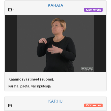
KARATA
1
Kipo-korpus
Käännösvastineet (suomi):
karata, paeta, väliinputoaja
KARHU
1
VKK-korpus