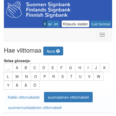
fi
sv
en
Kirjaudu sisään
Luo tunnus
Navigoin
Hae viittomaa
Apua
Selaa glosseja:
_
A
B
C
D
E
F
G
H
I
J
K
L
M
N
O
P
R
S
T
U
V
W
Y
Å
Ä
Ö
Kaikki viittomakielet
suomalainen viittomakieli
suomenruotsalainen viittomakieli