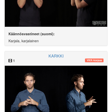
Käännösvastineet (suomi):
Karjala, karjalainen
KARKKI
1
VKK-korpus