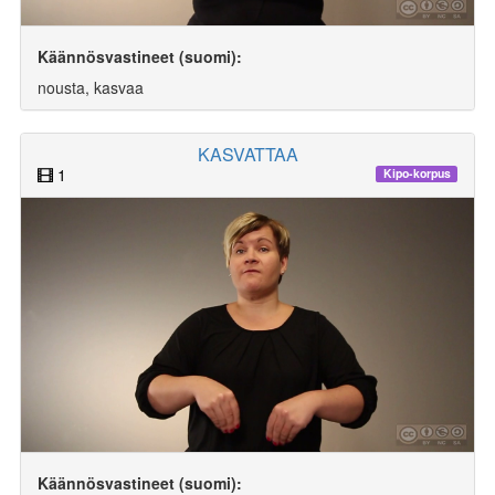
Käännösvastineet (suomi):
nousta, kasvaa
KASVATTAA
1
Kipo-korpus
Käännösvastineet (suomi):