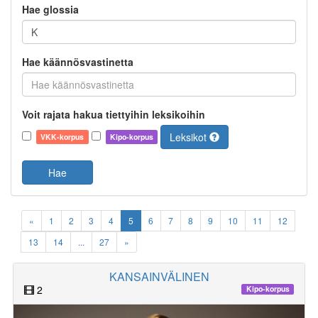
Hae glossia
Hae käännösvastinetta
Voit rajata hakua tiettyihin leksikoihin
Leksikot
VKK-korpus
Kipo-korpus
Hae
«
1
2
3
4
5
6
7
8
9
10
11
12
13
14
...
27
»
KANSAINVÄLINEN
2
Kipo-korpus