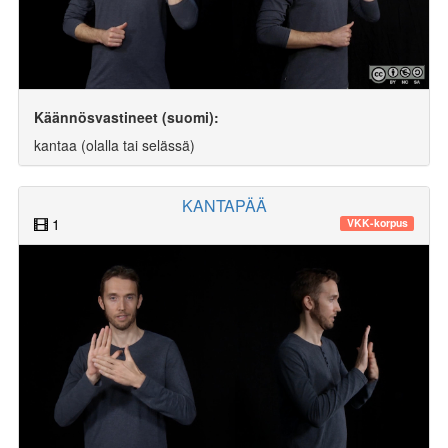
Käännösvastineet (suomi):
kantaa (olalla tai selässä)
KANTAPÄÄ
1
VKK-korpus