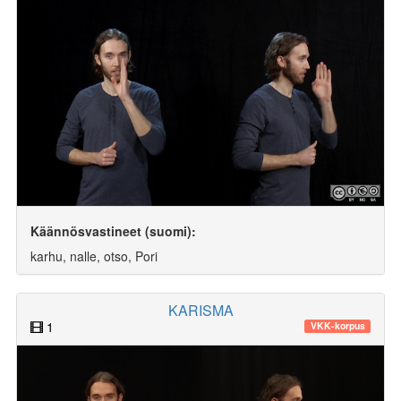
Käännösvastineet (suomi):
karhu, nalle, otso, Pori
KARISMA
1
VKK-korpus