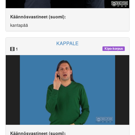
Käännösvastineet (suomi):
kantapää
KAPPALE
1
Kipo-korpus
Käännösvastineet (suomi):