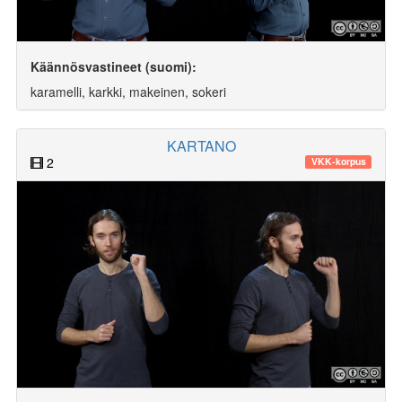
Käännösvastineet (suomi):
karamelli, karkki, makeinen, sokeri
KARTANO
2
VKK-korpus