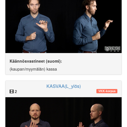
Käännösvastineet (suomi):
(kaupan/myymälän) kassa
KASVAA(L_ylös)
2
VKK-korpus