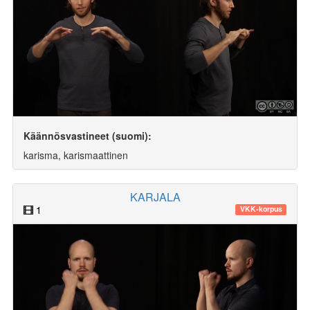
Käännösvastineet (suomi):
karisma, karismaattinen
KARJALA
1
VKK-korpus