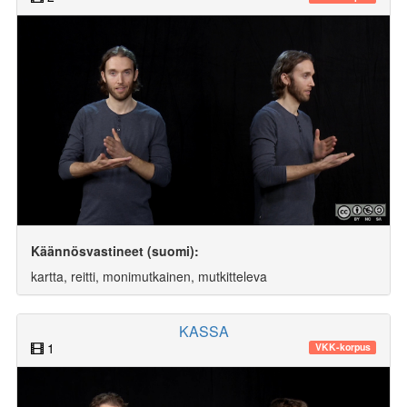
Käännösvastineet (suomi):
kartta, reitti, monimutkainen, mutkitteleva
KASSA
1
VKK-korpus