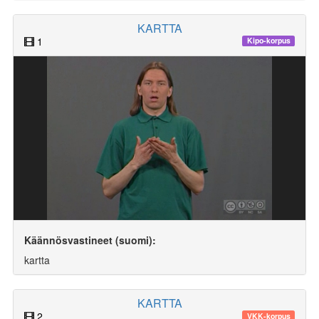
KARTTA
1
Kipo-korpus
Käännösvastineet (suomi):
kartta
KARTTA
2
VKK-korpus