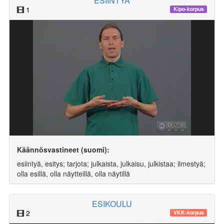
ESIINTYÄ
1
Kipo-korpus
Käännösvastineet (suomi):
esiintyä, esitys; tarjota; julkaista, julkaisu, julkistaa; ilmestyä;
olla esillä, olla näytteillä, olla näytillä
ESIKOULU
2
VKK-korpus