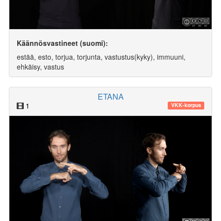
Käännösvastineet (suomi):
estää, esto, torjua, torjunta, vastustus(kyky), immuuni,
ehkäisy, vastus
ETANA
1
VKK-korpus