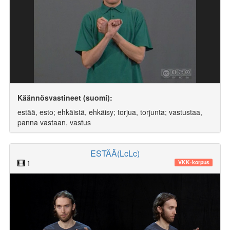
Käännösvastineet (suomi):
estää, esto; ehkäistä, ehkäisy; torjua, torjunta; vastustaa,
panna vastaan, vastus
ESTÄÄ(LcLc)
1
VKK-korpus