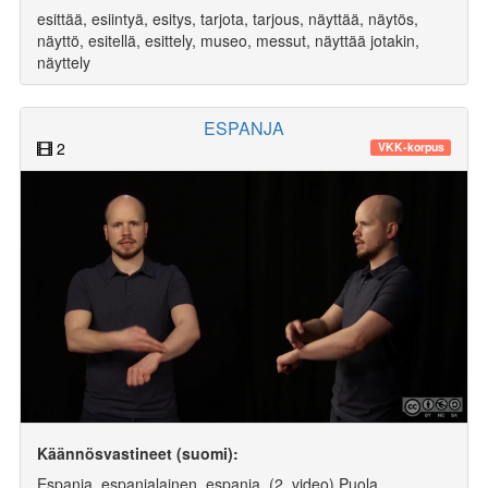
esittää, esiintyä, esitys, tarjota, tarjous, näyttää, näytös,
näyttö, esitellä, esittely, museo, messut, näyttää jotakin,
näyttely
ESPANJA
2
VKK-korpus
Käännösvastineet (suomi):
Espanja, espanjalainen, espanja, (2. video) Puola,