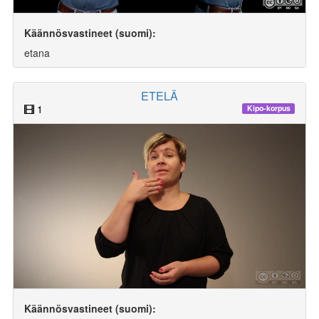
Käännösvastineet (suomi):
etana
ETELÄ
1
Kipo-korpus
Käännösvastineet (suomi):