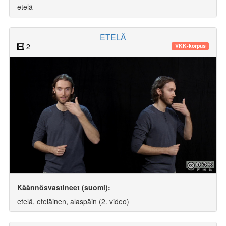
etelä
ETELÄ
2
VKK-korpus
Käännösvastineet (suomi):
etelä, eteläinen, alaspäin (2. video)