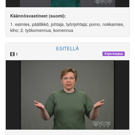
Käännösvastineet (suomi):
1. esimies, päällikkö, johtaja, työnjohtaja; pomo, nokkamies,
kiho; 2. työkomennus, komennus
ESITELLÄ
1
Kipo-korpus