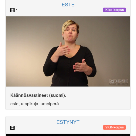
ESTE
1
Kipo-korpus
Käännösvastineet (suomi):
este, umpikuja, umpiperä
ESTYNYT
1
VKK-korpus