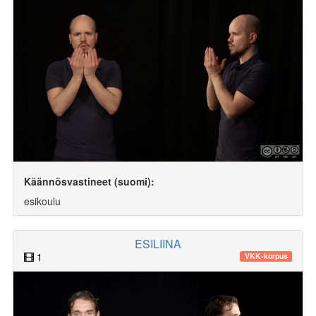
Käännösvastineet (suomi):
esikoulu
ESILIINA
1
VKK-korpus