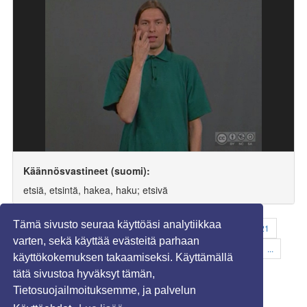
Käännösvastineet (suomi):
etsiä, etsintä, hakea, haku; etsivä
Tämä sivusto seuraa käyttöäsi analytiikkaa
«
...
13
14
15
16
17
18
19
20
21
varten, sekä käyttää evästeitä parhaan
22
23
24
25
26
27
28
29
30
31
...
käyttökokemuksen takaamiseksi. Käyttämällä
199
»
tätä sivustoa hyväksyt tämän,
Tietosuojailmoituksemme, ja palvelun