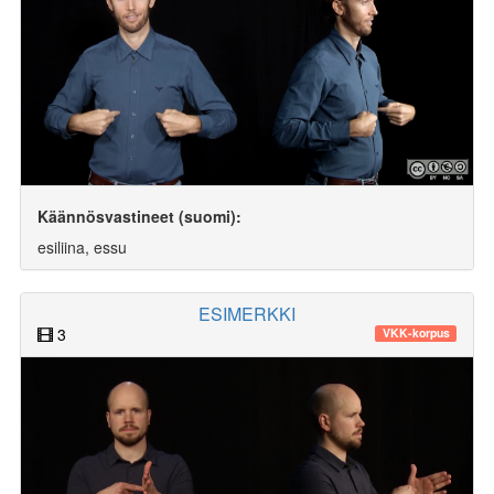
Käännösvastineet (suomi):
esiliina, essu
ESIMERKKI
3
VKK-korpus