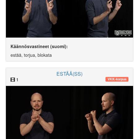
Käännösvastineet (suomi):
estää, torjua, blokata
ESTÄÄ(SS)
1
VKK-korpus