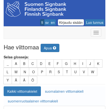
fi
sv
en
Kirjaudu sisään
Luo tunnus
Navigoin
Hae viittomaa
Apua
Selaa glosseja:
_
A
B
C
D
E
F
G
H
I
J
K
L
M
N
O
P
R
S
T
U
V
W
Y
Å
Ä
Ö
Kaikki viittomakielet
suomalainen viittomakieli
suomenruotsalainen viittomakieli