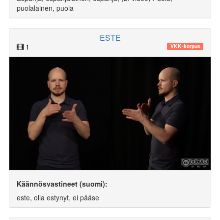
puolalainen, puola
ESTE
1
VKK-korpus
Käännösvastineet (suomi):
este, olla estynyt, ei pääse