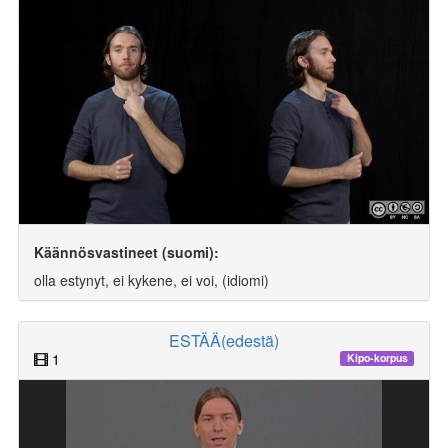
Käännösvastineet (suomi):
olla estynyt, ei kykene, ei voi, (idiomi)
ESTÄÄ(edestä)
1
Kipo-korpus