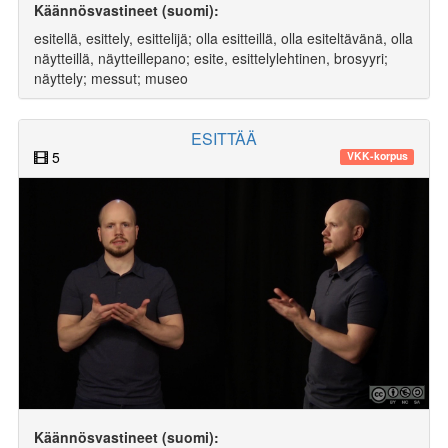
Käännösvastineet (suomi):
esitellä, esittely, esittelijä; olla esitteillä, olla esiteltävänä, olla
näytteillä, näytteillepano; esite, esittelylehtinen, brosyyri;
näyttely; messut; museo
ESITTÄÄ
5
VKK-korpus
Käännösvastineet (suomi):