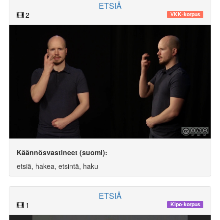
ETSIÄ
2
VKK-korpus
Käännösvastineet (suomi):
etsiä, hakea, etsintä, haku
ETSIÄ
1
Kipo-korpus