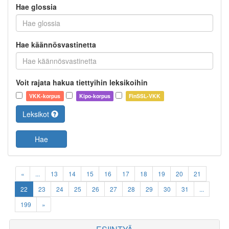
Hae glossia
Hae käännösvastinetta
Voit rajata hakua tiettyihin leksikoihin
VKK-korpus
Kipo-korpus
FinSSL-VKK
Leksikot
Hae
«
...
13
14
15
16
17
18
19
20
21
22
23
24
25
26
27
28
29
30
31
...
199
»