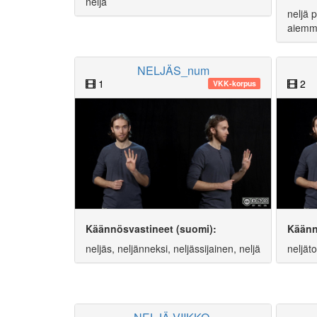
neljä
neljä p
aiemm
NELJÄS_num
1
2
VKK-korpus
Käännösvastineet (suomi):
Käänn
neljäs, neljänneksi, neljässijainen, neljä
neljäto