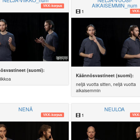
NELJÄ-VIIKKO_num
NELJÄ-VUOSI-
AIKAISEMMIN_num
VKK-korpus
1
VKK-
ösvastineet (suomi):
Käännösvastineet (suomi):
iikkoa
neljä vuotta sitten, neljä vuotta
aikaisemmin
NENÄ
NEULOA
1
VKK-korpus
VKK-