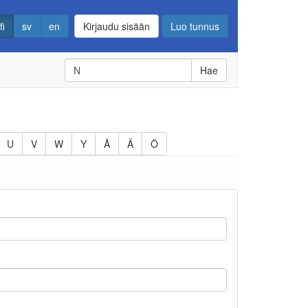
fi
sv
en
Kirjaudu sisään
Luo tunnus
Hae
U
V
W
Y
Å
Ä
Ö