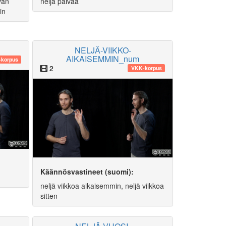
vän
neljä päivää
in
NELJÄ-VIIKKO-
AIKAISEMMIN_num
korpus
2
VKK-korpus
Käännösvastineet (suomi):
neljä viikkoa aikaisemmin, neljä viikkoa
sitten