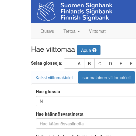
Etusivu
Tietoa
Viittomat
Hae viittomaa
Apua
Selaa glosseja:
_
A
B
C
D
E
F
Kaikki viittomakielet
suomalainen viittomakieli
Hae glossia
Hae käännösvastinetta