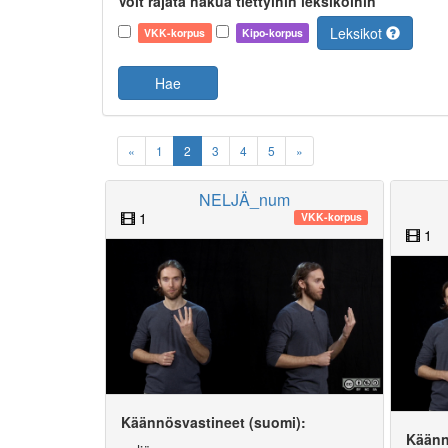
Voit rajata hakua tiettyihin leksikoihin
Leksikot
VKK-korpus
Kipo-korpus
Hae
«
1
2
3
4
5
»
NELJÄ_num
1
VKK-korpus
1
Käännösvastineet (suomi):
Käänn