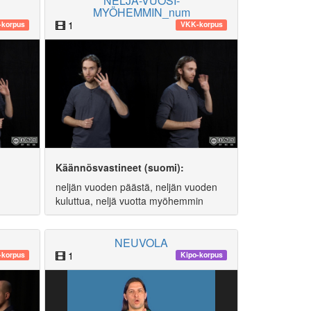
NELJÄ-VUOSI-
MYÖHEMMIN_num
1
korpus
VKK-korpus
Käännösvastineet (suomi):
neljän vuoden päästä, neljän vuoden
kuluttua, neljä vuotta myöhemmin
NEUVOLA
1
korpus
Kipo-korpus