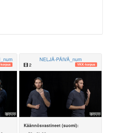
N_num
NELJÄ-PÄIVÄ_num
2
korpus
VKK-korpus
Käännösvastineet (suomi):