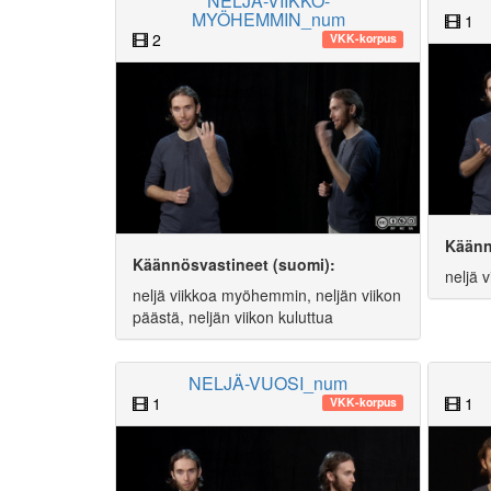
NELJÄ-VIIKKO-
MYÖHEMMIN_num
1
2
VKK-korpus
Käänn
Käännösvastineet (suomi):
neljä v
neljä viikkoa myöhemmin, neljän viikon
päästä, neljän viikon kuluttua
NELJÄ-VUOSI_num
1
1
VKK-korpus