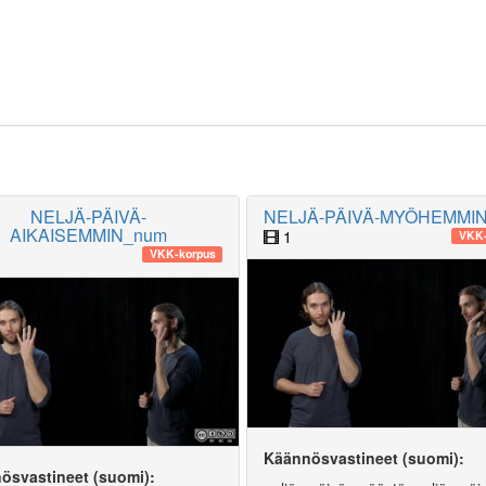
NELJÄ-PÄIVÄ-
NELJÄ-PÄIVÄ-MYÖHEMMI
AIKAISEMMIN_num
1
VKK-
VKK-korpus
Käännösvastineet (suomi):
ösvastineet (suomi):