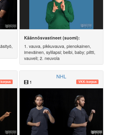
Käännösvastineet (suomi):
äsityö,
1. vauva, pikkuvauva, pienokainen,
imeväinen, sylilapsi; beibi, baby; piltti,
vauveli; 2. neuvola
NHL
1
korpus
VKK-korpus