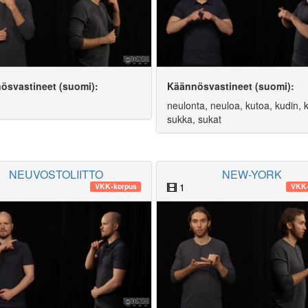
ösvastineet (suomi):
Käännösvastineet (suomi):
neulonta, neuloa, kutoa, kudin, k
sukka, sukat
NEUVOSTOLIITTO
NEW-YORK
1
VKK-korpus
VKK-