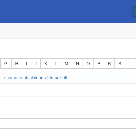
G
H
I
J
K
L
M
N
O
P
R
S
T
suomenruotsalainen viittomakieli