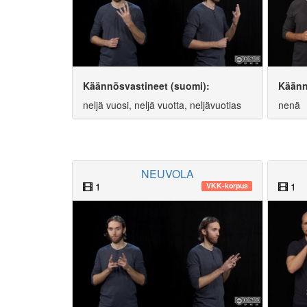
Käännösvastineet (suomi):
Käänn
neljä vuosi, neljä vuotta, neljävuotias
nenä
NEUVOLA
1
1
VKK-korpus