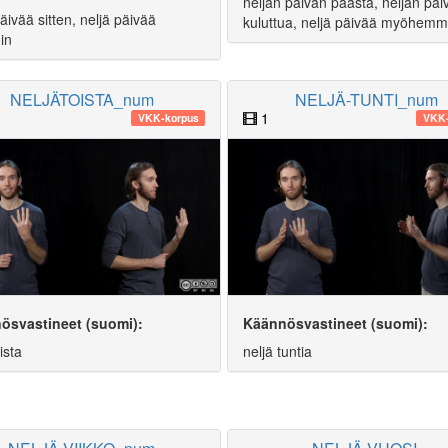
neljän päivän päästä, neljän päi
äivää sitten, neljä päivää
kuluttua, neljä päivää myöhemm
in
NELJÄTOISTA_num
NELJÄ-TUNTI_num
1
VKK-korpus
VKK-
ösvastineet (suomi):
Käännösvastineet (suomi):
ista
neljä tuntia