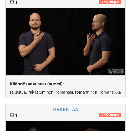
1
VKK-korpus
Käännösvastineet (suomi):
rakastua, rakastuminen, romanssi, romanttinen, romantiikka
RAKENTAA
1
VKK-korpus