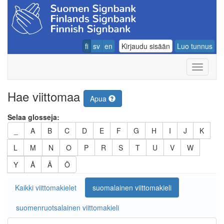
fi
sv
en
Kirjaudu sisään
Luo tunnus
Navigoin
Hae viittomaa
Apua
Selaa glosseja:
_
A
B
C
D
E
F
G
H
I
J
K
L
M
N
O
P
R
S
T
U
V
W
Y
Å
Ä
Ö
Kaikki viittomakielet
suomalainen viittomakieli
suomenruotsalainen viittomakieli