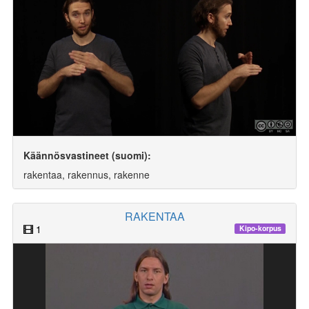
Käännösvastineet (suomi):
rakentaa, rakennus, rakenne
RAKENTAA
1
Kipo-korpus