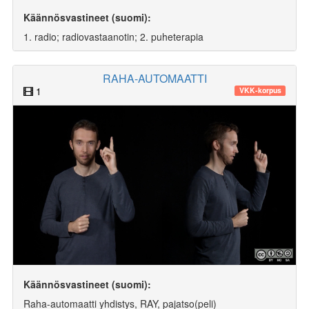
Käännösvastineet (suomi):
1. radio; radiovastaanotin; 2. puheterapia
RAHA-AUTOMAATTI
1
VKK-korpus
Käännösvastineet (suomi):
Raha-automaatti yhdistys, RAY, pajatso(peli)