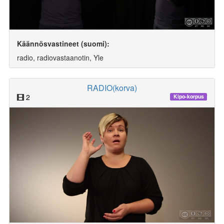
Käännösvastineet (suomi):
radio, radiovastaanotin, Yle
RADIO(korva)
2
Kipo-korpus