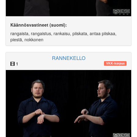
Käännösvastineet (suomi):
rangaista, rangaistus, rankaisu, piiskata, antaa piiskaa,
piestä, nokkonen
RANNEKELLO
1
VKK-korpus