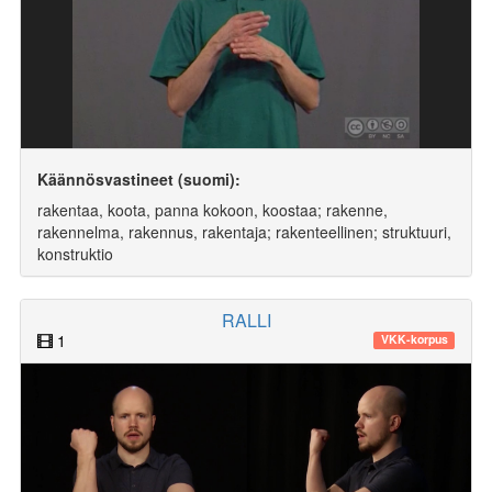
Käännösvastineet (suomi):
rakentaa, koota, panna kokoon, koostaa; rakenne,
rakennelma, rakennus, rakentaja; rakenteellinen; struktuuri,
konstruktio
RALLI
1
VKK-korpus