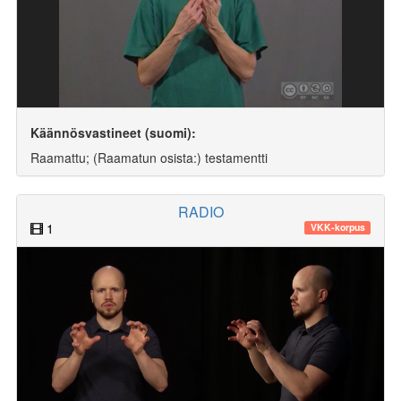
Käännösvastineet (suomi):
Raamattu; (Raamatun osista:) testamentti
RADIO
1
VKK-korpus