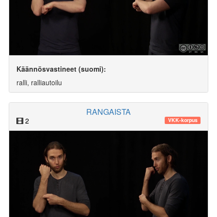
Käännösvastineet (suomi):
ralli, ralliautoilu
RANGAISTA
2
VKK-korpus