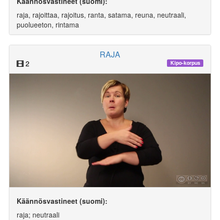
Käännösvastineet (suomi):
raja, rajoittaa, rajoitus, ranta, satama, reuna, neutraali,
puolueeton, rintama
RAJA
2
Kipo-korpus
Käännösvastineet (suomi):
raja; neutraali