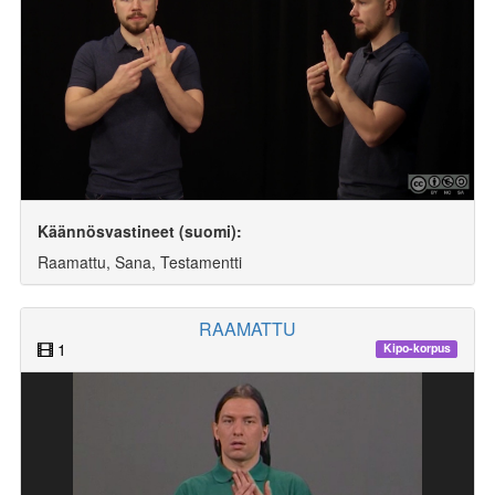
Käännösvastineet (suomi):
Raamattu, Sana, Testamentti
RAAMATTU
1
Kipo-korpus