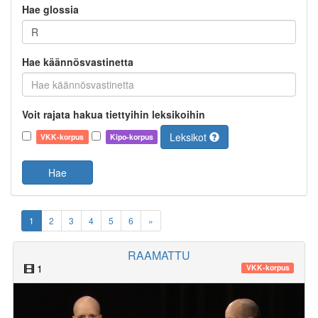
Hae glossia
Hae käännösvastinetta
Voit rajata hakua tiettyihin leksikoihin
Leksikot
VKK-korpus
Kipo-korpus
Hae
1
2
3
4
5
6
»
RAAMATTU
1
VKK-korpus