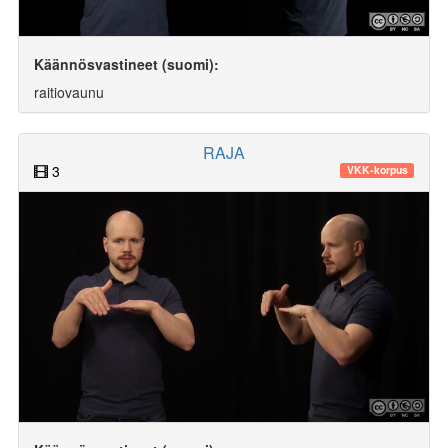
Käännösvastineet (suomi):
raitiovaunu
RAJA
3
VKK-korpus