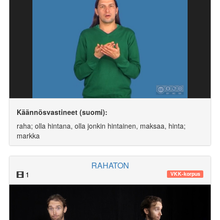
Käännösvastineet (suomi):
raha; olla hintana, olla jonkin hintainen, maksaa, hinta;
markka
RAHATON
1
VKK-korpus