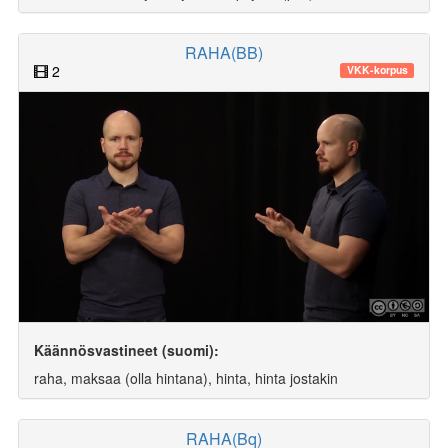
RAHA(BB)
2
VKK-korpus
Käännösvastineet (suomi):
raha, maksaa (olla hintana), hinta, hinta jostakin
RAHA(Bq)