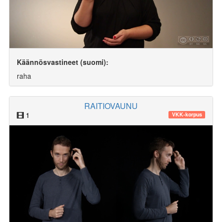
Käännösvastineet (suomi):
raha
RAITIOVAUNU
1
VKK-korpus