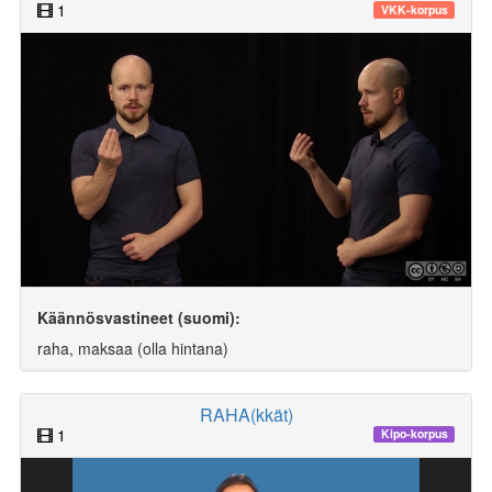
1
VKK-korpus
Käännösvastineet (suomi):
raha, maksaa (olla hintana)
RAHA(kkät)
1
Kipo-korpus