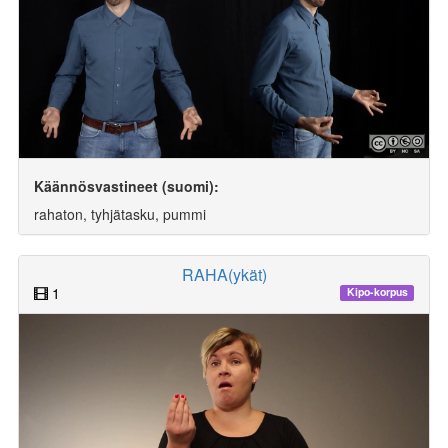
Käännösvastineet (suomi):
rahaton, tyhjätasku, pummi
RAHA(ykät)
1
Kipo-korpus