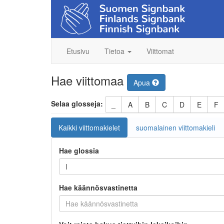
Etusivu
Tietoa
Viittomat
Hae viittomaa
Apua
Selaa glosseja:
_
A
B
C
D
E
F
Kaikki viittomakielet
suomalainen viittomakieli
Hae glossia
Hae käännösvastinetta