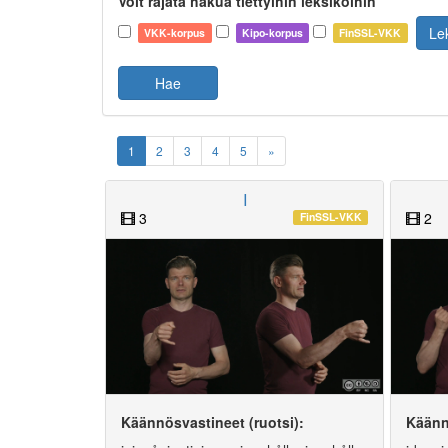
Voit rajata hakua tiettyihin leksikoihin
Le
VKK-korpus
Kipo-korpus
FinSSL-VKK
Hae
1
2
3
4
5
»
I
3
2
FinSSL-VKK
Käännösvastineet (ruotsi):
Käänn