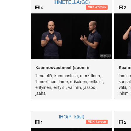
IHMETELLÄ(GG)
4
2
VKK-korpus
Käännösvastineet (suomi):
Käänn
ihmetellä, kummastella, merkillinen,
ihmine
ihmeellinen, ihme, erikoinen, erikois-,
kansal
erityinen, erityis-, vai niin, jassoo,
väki, 
jaaha
inhimil
IHO(P_käsi)
1
2
VKK-korpus