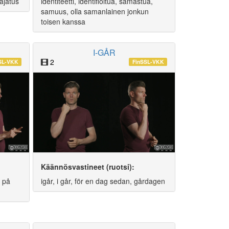
ajatus
identiteetti, identifioitua, samastua,
samuus, olla samanlainen jonkun
toisen kanssa
I-GÅR
2
SL-VKK
FinSSL-VKK
Käännösvastineet (ruotsi):
, på
igår, i går, för en dag sedan, gårdagen