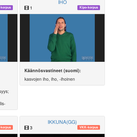
IHO
1
-korpus
Kipo-korpus
Käännösvastineet (suomi):
kasvojen iho, iho, -ihoinen
syys;
is-
IKKUNA(GG)
3
korpus
VKK-korpus