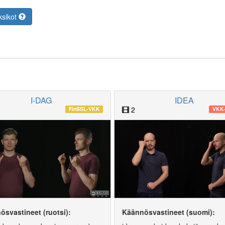
ksikot
I-DAG
IDEA
2
FinSSL-VKK
VKK-
ösvastineet (ruotsi):
Käännösvastineet (suomi):