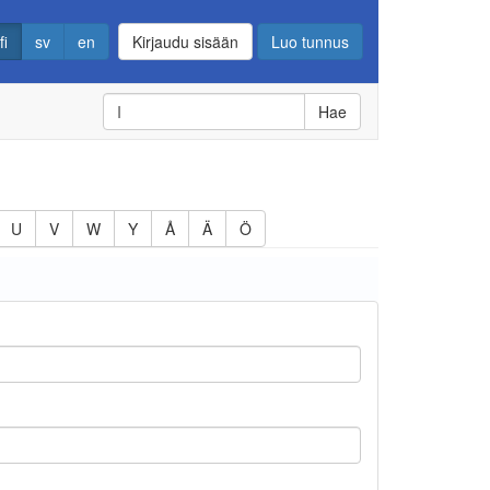
fi
sv
en
Kirjaudu sisään
Luo tunnus
Hae
U
V
W
Y
Å
Ä
Ö