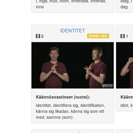
i, ingå, inuti, inom, innehålla, innehåll,
idag, 
inne
dag
IDENTITET
2
1
FinSSL-VKK
Käännösvastineet (ruotsi):
Käänn
identitet, identifiera sig, identifikation,
idiot,
känna sig likadan, känna sig som ett
med, samma (som)