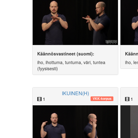
Käännösvastineet (suomi):
Käänn
iho, ihottuma, tuntuma, väri, tuntea
iho, l
(fyysisesti)
IKUINEN(H)
1
1
VKK-korpus