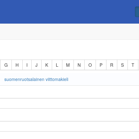
G
H
I
J
K
L
M
N
O
P
R
S
T
suomenruotsalainen viittomakieli