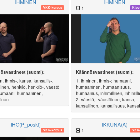
IHMINEN
IHMINEN
1
VKK-korpus
Kipo
ösvastineet (suomi):
Käännösvastineet (suomi):
n, ihmis-, kansa, kansallis-,
1. ihminen, ihmis-; humaani,
linen, henkilö, henkilö-, väestö,
humaaninen, humaanisuus,
humaani, humaaninen,
humaanius, inhimillinen, inhimilli
linen
2. väestö, -väestöinen; kansa,
kansallinen, kansallisuus, kansall
IHO(P_poski)
IKKUNA(A)
1
VKK-korpus
VKK-