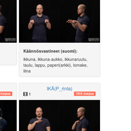
Käännösvastineet (suomi):
ikkuna, ikkuna-aukko, ikkunaruutu,
taulu, lappu, paperi(arkki), lomake,
liina
IKÄ(P_rinta)
1
korpus
VKK-korpus