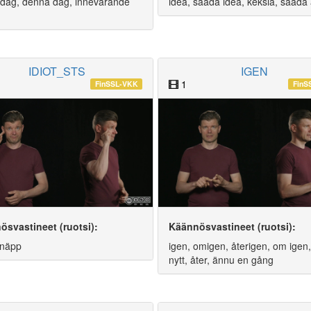
i dag, denna dag, innevarande
idea, saada idea, keksiä, saada 
IDIOT_STS
IGEN
1
FinSSL-VKK
FinS
ösvastineet (ruotsi):
Käännösvastineet (ruotsi):
 knäpp
igen, omigen, återigen, om igen
nytt, åter, ännu en gång