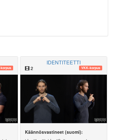
IDENTITEETTI
2
korpus
VKK-korpus
Käännösvastineet (suomi):