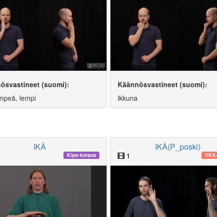
ösvastineet (suomi):
Käännösvastineet (suomi):
empeä, lempi
ikkuna
IKÄ
IKÄ(P_poski)
1
Kipo-korpus
VKK-