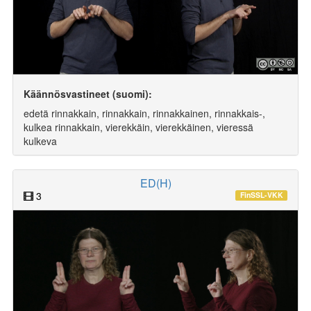
Käännösvastineet (suomi):
edetä rinnakkain, rinnakkain, rinnakkainen, rinnakkais-,
kulkea rinnakkain, vierekkäin, vierekkäinen, vieressä
kulkeva
ED(H)
3
FinSSL-VKK