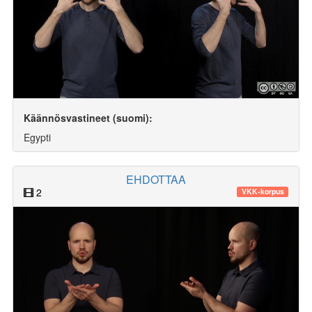
Käännösvastineet (suomi):
Egypti
EHDOTTAA
2
VKK-korpus