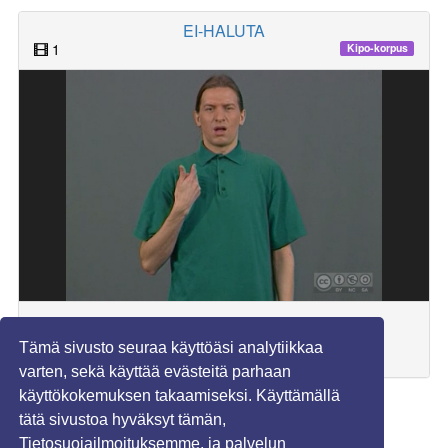
EI-HALUTA
1
Kipo-korpus
Käännösvastineet (suomi):
Tämä sivusto seuraa käyttöäsi analytiikkaa
ei halua, ei tahdo, ei viitsi
varten, sekä käyttää evästeitä parhaan
käyttökokemuksen takaamiseksi. Käyttämällä
1
2
3
4
5
6
7
»
tätä sivustoa hyväksyt tämän,
Tietosuojailmoituksemme, ja palvelun