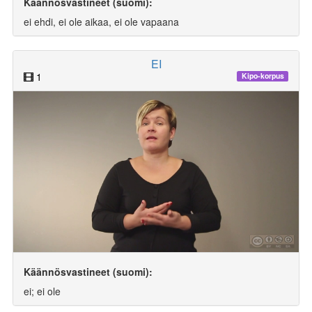
Käännösvastineet (suomi):
ei ehdi, ei ole aikaa, ei ole vapaana
EI
1
Kipo-korpus
Käännösvastineet (suomi):
ei; ei ole