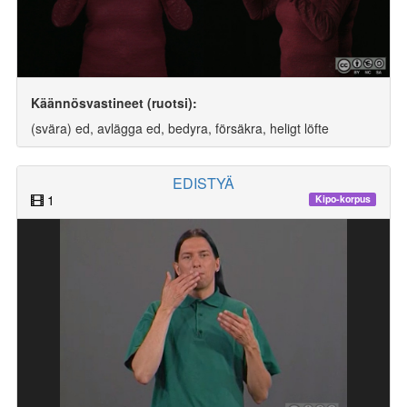
Käännösvastineet (ruotsi):
(svära) ed, avlägga ed, bedyra, försäkra, heligt löfte
EDISTYÄ
1
Kipo-korpus