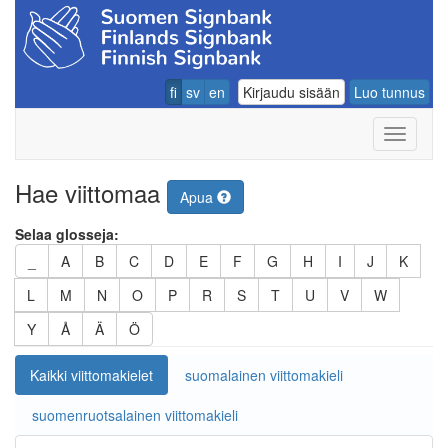
fi
sv
en
Kirjaudu sisään
Luo tunnus
Navigoin
Hae viittomaa
Apua
Selaa glosseja:
_
A
B
C
D
E
F
G
H
I
J
K
L
M
N
O
P
R
S
T
U
V
W
Y
Å
Ä
Ö
Kaikki viittomakielet
suomalainen viittomakieli
suomenruotsalainen viittomakieli