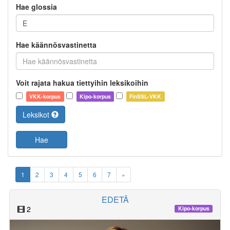
Hae glossia
Hae käännösvastinetta
Voit rajata hakua tiettyihin leksikoihin
VKK-korpus
Kipo-korpus
FinSSL-VKK
Leksikot
Hae
1
2
3
4
5
6
7
»
EDETÄ
2
Kipo-korpus