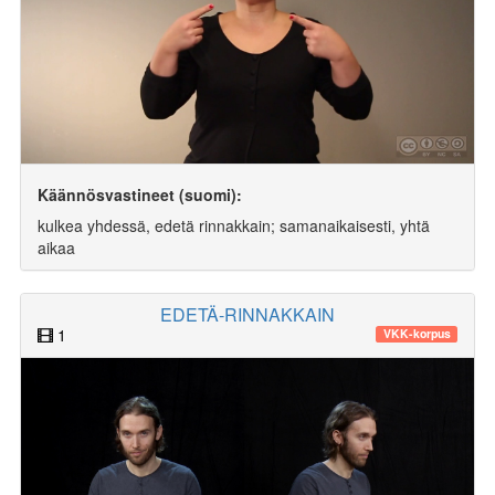
Käännösvastineet (suomi):
kulkea yhdessä, edetä rinnakkain; samanaikaisesti, yhtä
aikaa
EDETÄ-RINNAKKAIN
1
VKK-korpus