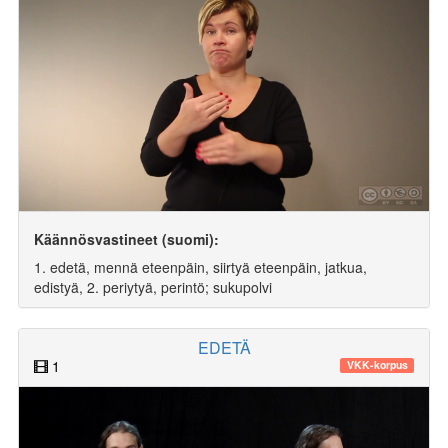
Käännösvastineet (suomi):
1. edetä, mennä eteenpäin, siirtyä eteenpäin, jatkua,
edistyä, 2. periytyä, perintö; sukupolvi
EDETÄ
1
VKK-korpus