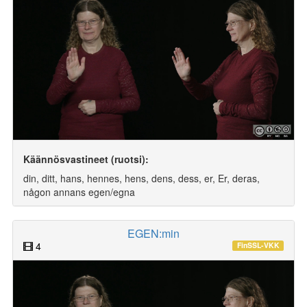
Käännösvastineet (ruotsi):
din, ditt, hans, hennes, hens, dens, dess, er, Er, deras,
någon annans egen/egna
EGEN:min
4
FinSSL-VKK