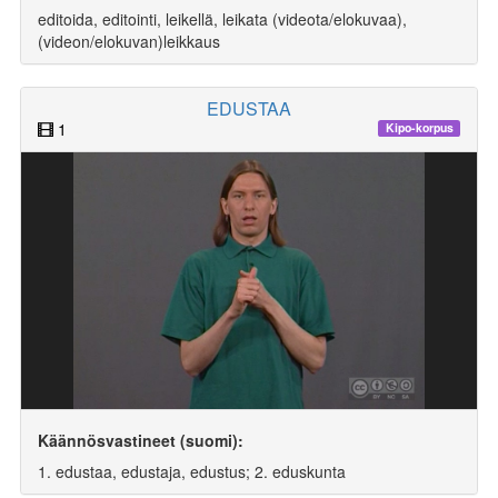
editoida, editointi, leikellä, leikata (videota/elokuvaa),
(videon/elokuvan)leikkaus
EDUSTAA
1
Kipo-korpus
Käännösvastineet (suomi):
1. edustaa, edustaja, edustus; 2. eduskunta