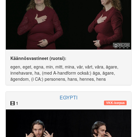
Käännösvastineet (ruotsi):
egen, eget, egna, min, mitt, mina, vår, vårt, våra, ägare,
innehavare, ha, (med A-handform också:) äga, ägare,
ägendom, (i CA:) personens, hans, hennes, hens
EGYPTI
1
VKK-korpus