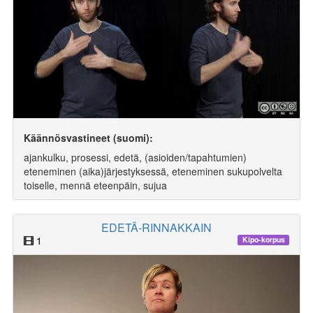
Käännösvastineet (suomi):
ajankulku, prosessi, edetä, (asioiden/tapahtumien)
eteneminen (aika)järjestyksessä, eteneminen sukupolvelta
toiselle, mennä eteenpäin, sujua
EDETÄ-RINNAKKAIN
1
Kipo-korpus