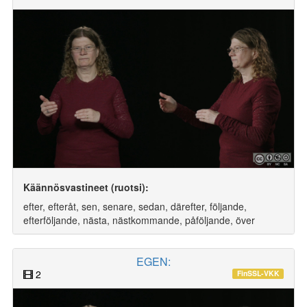
Käännösvastineet (ruotsi):
efter, efteråt, sen, senare, sedan, därefter, följande,
efterföljande, nästa, nästkommande, påföljande, över
EGEN:
2
FinSSL-VKK