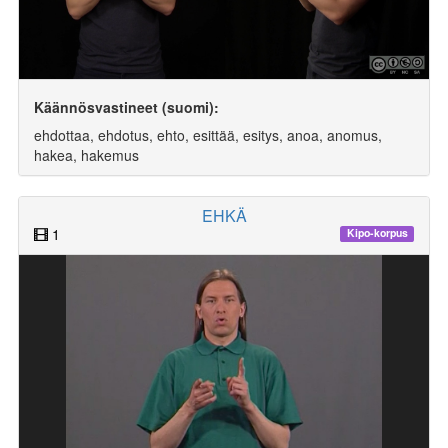
Käännösvastineet (suomi):
ehdottaa, ehdotus, ehto, esittää, esitys, anoa, anomus,
hakea, hakemus
EHKÄ
1
Kipo-korpus