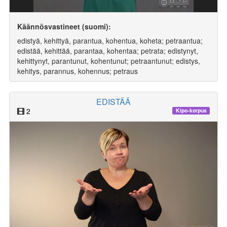
Käännösvastineet (suomi):
edistyä, kehittyä, parantua, kohentua, koheta; petraantua;
edistää, kehittää, parantaa, kohentaa; petrata; edistynyt,
kehittynyt, parantunut, kohentunut; petraantunut; edistys,
kehitys, parannus, kohennus; petraus
EDISTÄÄ
2
Kipo-korpus