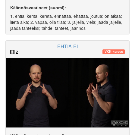
Käännösvastineet (suomi):
1. ehtiä, keritä, keretä, ennättää, ehättää, joutua; on aikaa;
liietä aika; 2. vapaa, olla tilaa; 3. jäljellä, vielä; jäädä jäljelle,
jäädä tähteeksi; tähde, tähteet, jäännös
EHTIÄ-EI
2
VKK-korpus