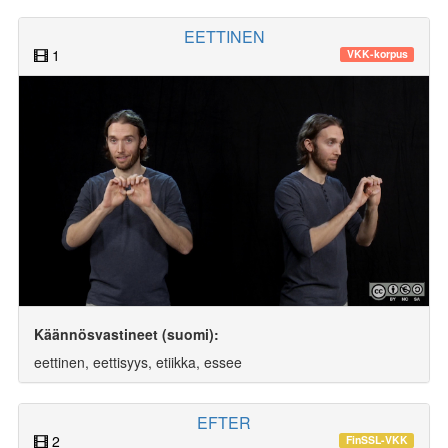
EETTINEN
1
VKK-korpus
Käännösvastineet (suomi):
eettinen, eettisyys, etiikka, essee
EFTER
2
FinSSL-VKK