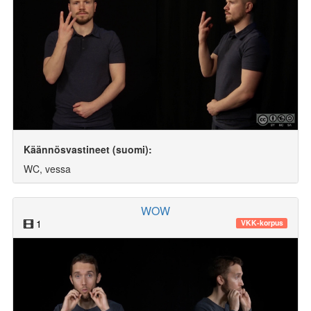
Käännösvastineet (suomi):
WC, vessa
WOW
1
VKK-korpus