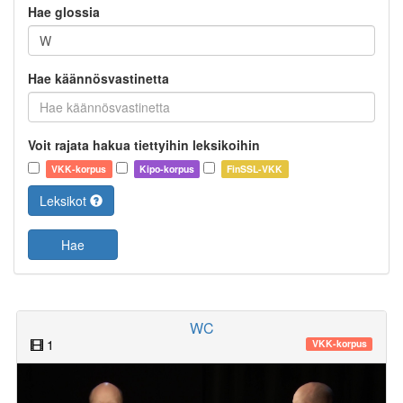
Hae glossia
Hae käännösvastinetta
Voit rajata hakua tiettyihin leksikoihin
VKK-korpus
Kipo-korpus
FinSSL-VKK
Leksikot
Hae
WC
1
VKK-korpus