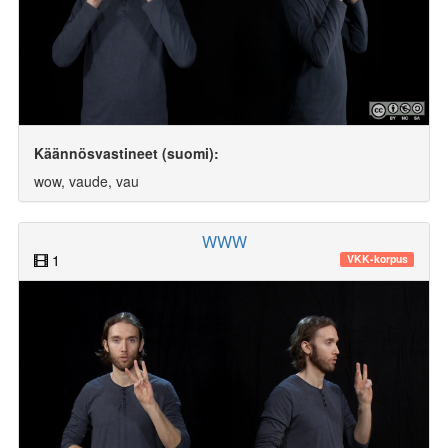
Käännösvastineet (suomi):
wow, vaude, vau
WWW
1
VKK-korpus