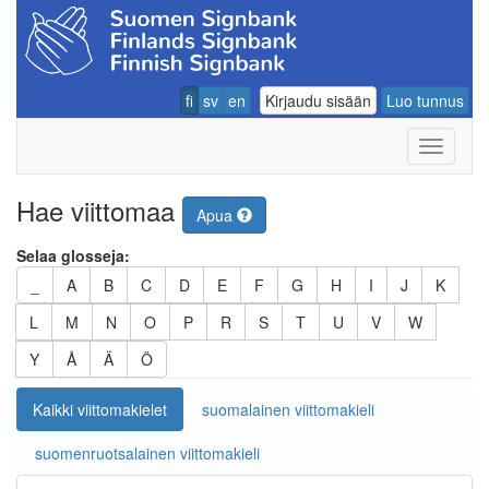
fi
sv
en
Kirjaudu sisään
Luo tunnus
Navigoin
Hae viittomaa
Apua
Selaa glosseja:
_
A
B
C
D
E
F
G
H
I
J
K
L
M
N
O
P
R
S
T
U
V
W
Y
Å
Ä
Ö
Kaikki viittomakielet
suomalainen viittomakieli
suomenruotsalainen viittomakieli